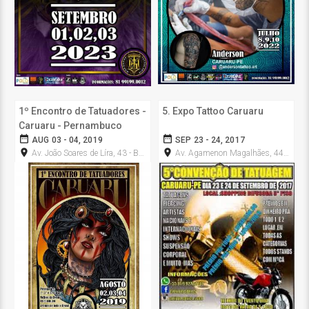
1º Encontro de Tatuadores -
5. Expo Tattoo Caruaru
Caruaru - Pernambuco
date_range
date_range
AUG 03 - 04, 2019
SEP 23 - 24, 2017
room
room
Av. João Soares de Líra, 43 - Boa Vista 2
Av. Agamenon Magalhães, 444 - Maurício de Nassau