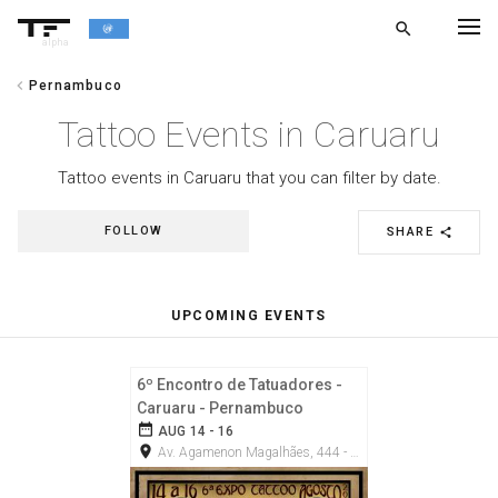
search
alpha
chevron_left
Pernambuco
chevron_left
BACK
Tattoo Events in Caruaru
Tattoo events in Caruaru that you can filter by date.
FOLLOW
SHARE
share
UPCOMING EVENTS
6º Encontro de Tatuadores -
Caruaru - Pernambuco
date_range
AUG 14 - 16
room
Av. Agamenon Magalhães, 444 - Maurício de Nassau, 55012-290