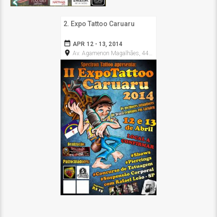
2. Expo Tattoo Caruaru
date_range
APR 12 - 13, 2014
room
Av. Agamenon Magalhães, 444 - Maurício de Nassau