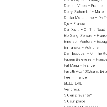
Damien Vibes – France
Darryl Schembri – Malte
Deder Moustache – On T
Dju – France
Dvr David – On The Road
Elo Sang D’encre – Franc
Emerson Ventura – Espa
Eri Tanaka – Autriche
Dani Escobar – On The R
Fabien Beleveze – Franc
Fat Manu – France
Faycth Aux 100øsang Bêt
Feel – France
BILLETERIE
Vendredi:
5 € en prévente*
5 € sur place