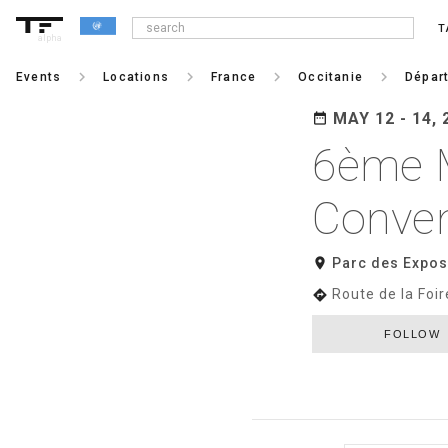
T
alpha
keyboard_arrow_right
keyboard_arrow_right
keyboard_arrow_right
keyboard_arrow_right
Events
Locations
France
Occitanie
Départ
MAY 12 - 14, 
date_range
6ème M
Conven
room
Parc des Expos
Route de la Foir
directions
FOLLOW