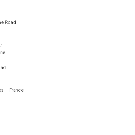
he Road
e
gne
oad
e
es – France