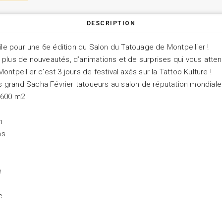
DESCRIPTION
ile pour une 6e édition du Salon du Tatouage de Montpellier !
plus de nouveautés, d’animations et de surprises qui vous atten
ntpellier c’est 3 jours de festival axés sur la Tattoo Kulture !
très grand Sacha Février tatoueurs au salon de réputation mondi
 600 m2
n
ns
e
e