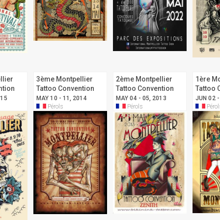
lier
3ème Montpellier
2ème Montpellier
1ère Mo
ntion
Tattoo Convention
Tattoo Convention
Tattoo 
015
MAY 10 - 11, 2014
MAY 04 - 05, 2013
JUN 02 -
Pérols
Pérols
Pérol