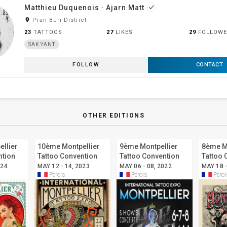
Matthieu Duquenois · Ajarn Matt
done
room
Pran Buri District
23
TATTOOS
27
LIKES
29
FOLLOWE
SAK YANT
FOLLOW
CONTACT
OTHER EDITIONS
llier
10ème Montpellier
9ème Montpellier
8ème M
ntion
Tattoo Convention
Tattoo Convention
Tattoo 
024
MAY 12 - 14, 2023
MAY 06 - 08, 2022
MAY 18 -
Pérols
Pérols
Pérol