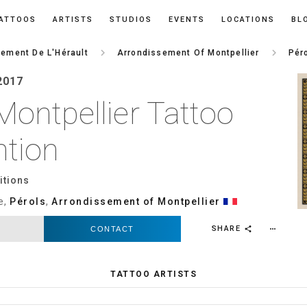
ATTOOS
ARTISTS
STUDIOS
EVENTS
LOCATIONS
BL
keyboard_arrow_right
keyboard_arrow_right
ement De L'Hérault
Arrondissement Of Montpellier
Pér
2017
ontpellier Tattoo
tion
itions
e,
Pérols
,
Arrondissement of Montpellier
SHARE
CONTACT
more_horiz
share
TATTOO ARTISTS