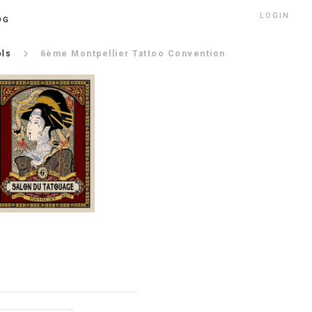
LOGIN
OG
keyboard_arrow_right
ols
6ème Montpellier Tattoo Convention