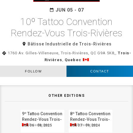
JUN 05 - 07
date_range
10º Tattoo Convention
Rendez-Vous Trois-Rivières
room
Bâtisse Industrielle de Trois-Rivières
directions
1760 Av. Gilles-Villeneuve, Trois-Rivières, QC G9A 5K8,,
Trois-
Rivières
,
Quebec
FOLLOW
CONTACT
OTHER EDITIONS
9º Tattoo Convention
8º Tattoo Convention
Rendez-Vous Trois-
Rendez-Vous Trois-
Rivières
Rivières
Trois-Rivières
Trois-Rivières
JUN 06 - 08, 2025
JUN 07 - 09, 2024