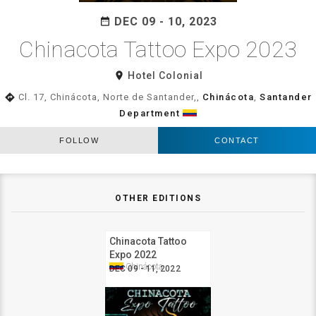
DEC 09 - 10, 2023
date_range
Chinacota Tattoo Expo 2023
room
Hotel Colonial
directions
Cl. 17, Chinácota, Norte de Santander,,
Chinácota
,
Santander
Department
FOLLOW
CONTACT
OTHER EDITIONS
Chinacota Tattoo
Expo 2022
Chinácota
DEC 09 - 11, 2022