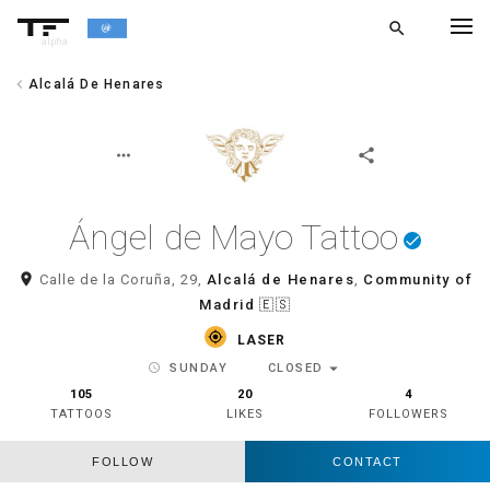
search
alpha
chevron_left
Alcalá De Henares
chevron_left
BACK
more_horiz
share
Ángel de Mayo Tattoo
done
room
Calle de la Coruña, 29,
Alcalá de Henares
,
Community of
Madrid
🇪🇸
gps_fixed
LASER
arrow_drop_down
schedule
SUNDAY
CLOSED
105
20
4
TATTOOS
LIKES
FOLLOWERS
FOLLOW
CONTACT