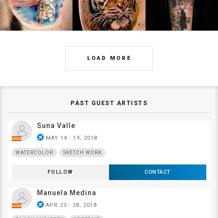
LOAD MORE
PAST GUEST ARTISTS
Suna Valle
airplanemode_active
MAY 14 - 19, 2018
WATERCOLOR
SKETCH WORK
FOLLOW
CONTACT
Manuela Medina
airplanemode_active
APR 23 - 28, 2018