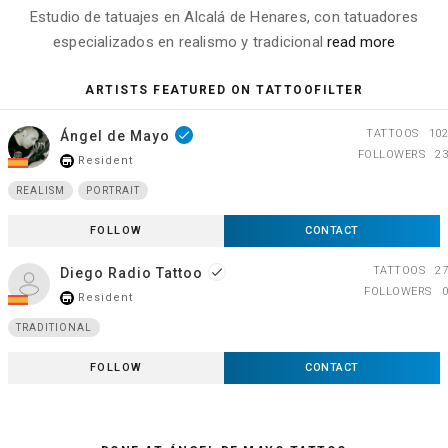
Estudio de tatuajes en Alcalá de Henares, con tatuadores
especializados en realismo y tradicional
read more
ARTISTS FEATURED ON TATTOOFILTER
TATTOOS
102
Ángel de Mayo
done
FOLLOWERS
23
Resident
store_mall_directory
REALISM
PORTRAIT
FOLLOW
CONTACT
TATTOOS
27
Diego Radio Tattoo
done
FOLLOWERS
0
Resident
store_mall_directory
TRADITIONAL
FOLLOW
CONTACT